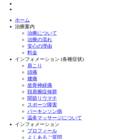
ホーム
治療案内
治療について
治療の流れ
安心の理由
料金
インフォメーション (各種症状)
肩こり
頭痛
腰痛
坐骨神経痛
頚肩腕症候群
関節リウマチ
スポーツ障害
パーキンソン病
温灸マッサージについて
インフォメーション
プロフィール
よくあるご質問