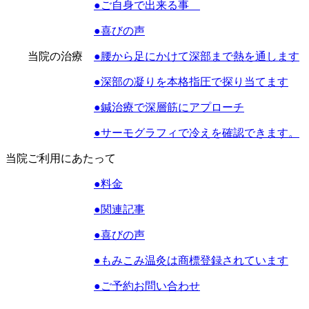
●ご自身で出来る事
●喜びの声
当院の治療
●腰から足にかけて深部まで熱を通します
●深部の凝りを本格指圧で探り当てます
●鍼治療で深層筋にアプローチ
●サーモグラフィで冷えを確認できます。
当院ご利用にあたって
●料金
●関連記事
●喜びの声
●もみこみ温灸は商標登録されています
●ご予約お問い合わせ