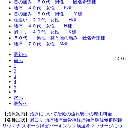
首の痛み ６０代 男性 匿名希望様
腰痛 ４０代 女性 K様
首の痛み ６０代 男性 Ｙ様
寝違い ２０代 女性 H様
腰痛 ４０代 女性 H様
肩コリ ４０代 女性 K様
５０代 男性 膝と腰の痛み 匿名希望様
腰痛 ７０代 女性 M様
最初へ
4 / 6
前へ
1
2
3
4
5
6
次へ
最後へ
【治療案内】
治療について
治療の流れ
安心の理由
料金
【各種症状】
肩こり
頭痛
腰痛
坐骨神経痛
頚肩腕症候群
関節
リウマチ
スポーツ障害
パーキンソン病
温灸マッサージにつ