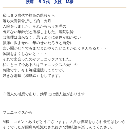
腰痛 ６０代 女性 M様
私は６０歳代で旅館の階段から
落ち大腿骨骨折して約１カ月
入院をしました。それからもう無理の
出来ない年齢だと痛感しました。退院以降
は無理は出来なく、思うように身体が動かない
腰痛に悩ませれ、年のせいだろうと自分に
言い聞かせ？でもまだまだやりたいことがたくさんあると・・
体調をよくしないと・・・
それで出会ったのがフェニックスでした。
私にとって今あるのはフェニックスの先生の
お陰です。今も毎週通院してますが、
好きな趣味（和紙絵）をしてます。
※個人の感想であり、効果には個人差があります
フェニックスから
M様 コメントありがとうございます。大変な怪我をなされ最初はおつら
そうでしたが腰痛も軽減なされ好きな和紙絵を楽しんでください。