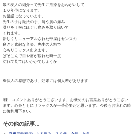
娘の友人の紹介っで先生に治療をおねがいして
１０年位になります。
お世話になっています。
先生の手は魔法の手、肩や腕の痛み
凝りを丁寧にほぐし痛みを取り除いて
くれます。
新しくリニューアルされた部屋はセンスの
良さと素敵な音楽、先生の人柄で
心もリラックス出来ます。
ぱそこんで目や肩が疲れた時一度
訪れて見てはいかがでしょうか
※個人の感想であり、効果には個人差があります
I様 コメントありがとうございます。お褒めのお言葉ありがとうござい
ます。心身ともにリラックスが一番必要だと思います。今後もお疲れの時
に御利用下さい。
その他の記事...
脊椎管狭窄症による痛み ７０代 女性 A様