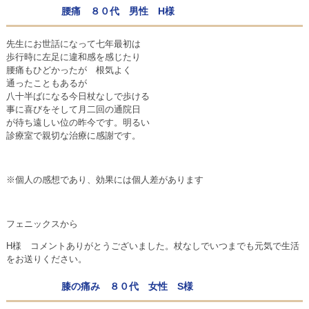
腰痛 ８０代 男性 H様
先生にお世話になって七年最初は
歩行時に左足に違和感を感じたり
腰痛もひどかったが 根気よく
通ったこともあるが
八十半ばになる今日杖なしで歩ける
事に喜びをそして月二回の通院日
が待ち遠しい位の昨今です。明るい
診療室で親切な治療に感謝です。
※個人の感想であり、効果には個人差があります
フェニックスから
H様 コメントありがとうございました。杖なしでいつまでも元気で生活
をお送りください。
膝の痛み ８０代 女性 S様