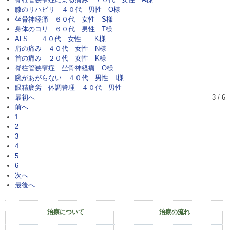
膝のリハビリ ４０代 男性 O様
坐骨神経痛 ６０代 女性 S様
身体のコリ ６０代 男性 T様
ALS ４０代 女性 K様
肩の痛み ４０代 女性 N様
首の痛み ２０代 女性 K様
脊柱管狭窄症 坐骨神経痛 O様
腕があがらない ４０代 男性 I様
眼精疲労 体調管理 ４０代 男性
最初へ
3 / 6
前へ
1
2
3
4
5
6
次へ
最後へ
治療について
治療の流れ